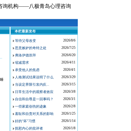
咨询机构——八极青岛心理咨询
本栏最新发布
2026/8/6
等待父母改变
2026/7/25
恶意嫉妒的奇特之处
2026/6/20
弗洛伊德崇拜
2026/4/11
缩减需求
2026/4/1
承受他人的焦虑
2026/3/29
人格测试结果说明了什么
睡
2026/3/15
当设定界限引发内疚...
2026/3/8
日常生活中的观察者效应
2026/3/1
自信和自尊是一回事吗？
2026/2/8
一些家庭创伤的迹象
2026/1/25
羞耻和自责对关系的影响
2026/1/14
好的“坏”习惯
2026/1/8
抚慰内心的批评者