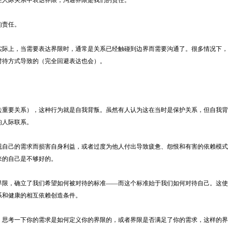
人际关系中表达界限，沟通界限是我们的责任。
的责任。
际上，当需要表达界限时，通常是关系已经触碰到边界而需要沟通了。很多情况下，
对待方式导致的（完全回避表达也会）。
重要关系），这种行为就是自我背叛。虽然有人认为这在当时是保护关系，但自我背
的人际联系。
自己的需求而损害自身利益，或者过度为他人付出导致疲惫、怨恨和有害的依赖模式
来的自己是不够好的。
限，确立了我们希望如何被对待的标准——而这个标准始于我们如何对待自己。这使
系和健康的相互依赖创造条件。
思考一下你的需求是如何定义你的界限的，或者界限是否满足了你的需求，这样的界