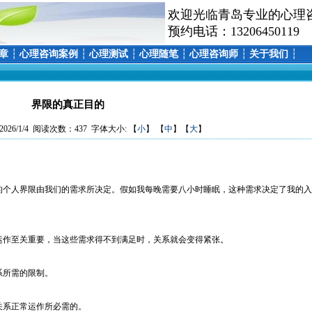
欢迎光临青岛专业的心理
预约电话：13206450119
章
┆
心理咨询案例
┆
心理测试
┆
心理随笔
┆
心理咨询师
┆
关于我们
┆
界限的真正目的
26/1/4 阅读次数：437 字体大小: 【
小
】 【
中
】【
大
】
个人界限由我们的需求所决定。假如我每晚需要八小时睡眠，这种需求决定了我的入
作至关重要，当这些需求得不到满足时，关系就会变得紧张。
所需的限制。
系正常运作所必需的。