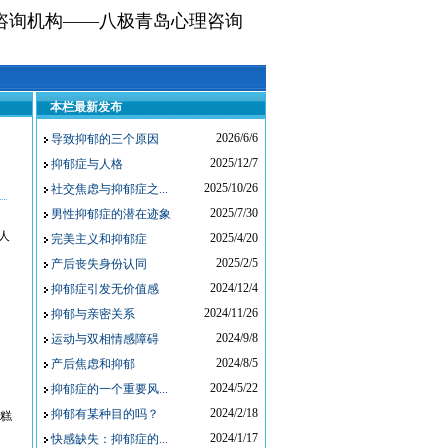
咨询机构——八极青岛心理咨询
本栏最新发布
2026/6/6
导致抑郁的三个原因
2025/12/7
抑郁症与人格
2025/10/26
社交焦虑与抑郁症之...
2025/7/30
男性抑郁症的潜在迹象
人
2025/4/20
完美主义和抑郁症
2025/2/5
产后丧失身份认同
2024/12/4
抑郁症引发无价值感
2024/11/26
抑郁与亲密关系
2024/9/8
运动与双相情感障碍
2024/8/5
产后焦虑和抑郁
2024/5/22
抑郁症的一个重要风...
2024/2/18
抑郁有某种目的吗？
糕
2024/1/17
快感缺失：抑郁症的...