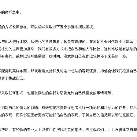
的循环之中。
的方式长期存在。可以尝试采取以下五个步骤来摆脱困境。
己与他人进行比较。从进化的角度来看，这是有道理的。在原始社会时代跟不上部落可
们祖先的世界更加复杂，我们有很多方式来把自己和他人作比较。这种比较是有缺陷的
是有害的。戒掉比较可能需要一些时间。注意到自己在作比较并停下来是第一步。
不配得到某样东西，那就看看支持和反对这个想法的客观证据。抑郁会让我们根据自己
要勇于挑战自己。
以采取任何形式，包括鼓励性的自我对话及允许自己做喜欢的事情等等。
受到对自己的偏见的影响。有研究要求抑郁症患者执行一项记忆和注意力的任务，然后
己的表现，而抑郁症患者更有可能低估自己的表现。了解自己的偏见可以帮助克服它。
供帮助。有经验的专业人士能够让你摆脱无益的想法，去挑战它们，并且逐步建立自我