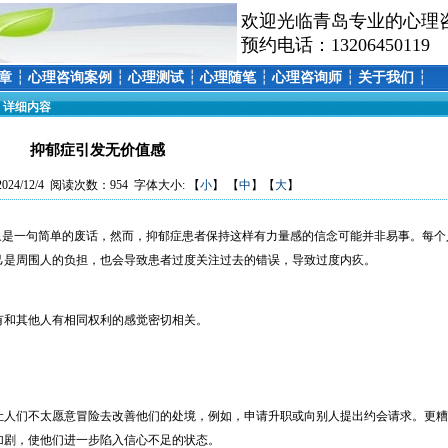
欢迎光临青岛专业的心理
预约电话：13206450119
章
┆
心理咨询案例
┆
心理测试
┆
心理随笔
┆
心理咨询师
┆
关于我们
┆
> 详细内容
抑郁症引发无价值感
24/12/4 阅读次数：954 字体大小: 【
小
】 【
中
】【
大
】
是一句简单的废话，然而，抑郁症患者保持这样有力量感的信念可能并非易事。每个
己是周围人的负担，也会导致患者过度关注过去的错误，导致过度内疚。
和其他人有相同权利的感觉密切相关。
人们不太愿意冒险去改善他们的处境，例如，申请升职或向别人提出约会请求。更糟
加剧，使他们进一步陷入信心不足的状态。