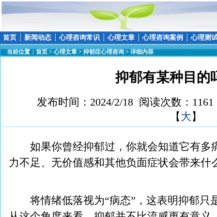
首页
┆
新闻动态
┆
心理咨询常识
┆
心理文章
┆
心理咨询案例
┆
心理测
当前位置：
首页
>
心理文章
>
抑郁症心理咨询
> 详细内容
抑郁有某种目的
发布时间：2024/2/18 阅读次数：116
【
大
】
如果你曾经抑郁过，你就会知道它有多痛
力不足、无价值感和其他负面症状会带来什
将情绪低落视为“病态”，这表明抑郁只
从这个角度来看，抑郁并不比流感更有意义