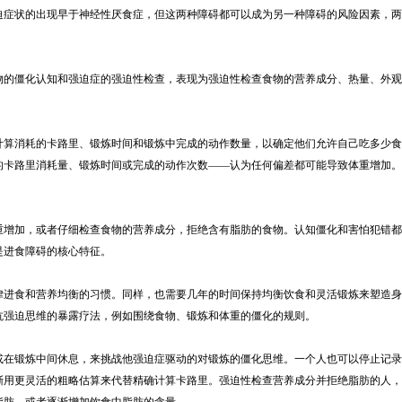
迫症状的出现早于神经性厌食症，但这两种障碍都可以成为另一种障碍的风险因素，两
的僵化认知和强迫症的强迫性检查，表现为强迫性检查食物的营养成分、热量、外观
算消耗的卡路里、锻炼时间和锻炼中完成的动作数量，以确定他们允许自己吃多少食
的卡路里消耗量、锻炼时间或完成的动作次数——认为任何偏差都可能导致体重增加。
。
增加，或者仔细检查食物的营养成分，拒绝含有脂肪的食物。认知僵化和害怕犯错都
是进食障碍的核心特征。
进食和营养均衡的习惯。同样，也需要几年的时间保持均衡饮食和灵活锻炼来塑造身
抗强迫思维的暴露疗法，例如围绕食物、锻炼和体重的僵化的规则。
在锻炼中间休息，来挑战他强迫症驱动的对锻炼的僵化思维。一个人也可以停止记录
渐用更灵活的粗略估算来代替精确计算卡路里。强迫性检查营养成分并拒绝脂肪的人，