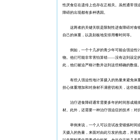
性厌食症在遗传上也存在正相关。虽然通常强
障碍的出现都有多种诱因。
这两者的关键关联是限制性进食障碍对食物
自己的体重，以及刻板地安排用餐时间等。
例如，一个十几岁的青少年可能会强迫性计
物。他们可能非常害怕算错——没有达到设定
此，他们被迫严格计数并达到这些精确的数值
有些人强迫性地计算摄入的热量来避免体重
担心体重增加和对身材不满密切相关，这些都
治疗进食障碍通常需要多年的时间形成规律
材。此外，还需要一种治疗强迫症的技术：对
举例来说，一个人可以尝试改变锻炼时间或
天摄入的热量，来面对由此引发的焦虑，并逐