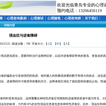
欢迎光临青岛专业的心理
预约电话：13206450119
章
┆
心理咨询案例
┆
心理测试
┆
心理随笔
┆
心理咨询师
┆
关于我们
┆
术
> 详细内容
强迫症与进食障碍
25/5/21 阅读次数：769 字体大小: 【
小
】 【
中
】【
大
】
情况更加恶化，需要同时治疗这两种症状，以应对进食障碍带来的更高、更复杂的风
值的偏差会引发他强烈的焦虑。他对摄入的热量或体重的数字有很大的执念，这也是
强迫，进食障碍对卡路里和体重的关注，这两者相互强化了彼此固有的僵化认知。而减
患者同时患有强迫症，这种重叠在神经性厌食症等限制性进食障碍患者中最为常见，大
迫症的标准，大约有10%的女性强迫症患者也患有神经性厌食症。此外，强迫症和神