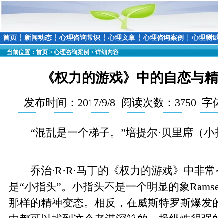
首页
┆
新闻动态
┆
心理咨询常识
┆
心理文章
┆
心理咨询案例
┆
心理测
当前位置：
首页
>
心理咨询案例
> 详细内容
《权力的游戏》中的自恋与精
发布时间：2017/9/8 阅读次数：3750 字
“混乱是一个梯子。”培提尔·贝里席（小
乔治·R·R·马丁的《权力的游戏》中非
是“小指头”。小指头不是一个明显的象Ramsey Bolto
那样的精神变态。相反，在威斯特罗斯爆发