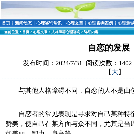
首页
┆
新闻动态
┆
心理咨询常识
┆
心理文章
┆
心理咨询案例
┆
心理测
当前位置：
首页
>
心理文章
>
人格障碍心理咨询
> 详细内容
自恋的发展
发布时间：2024/7/31 阅读次数：140
【
大
】
与其他人格障碍不同，自恋的人不是由
自恋者的常见表现是寻求对自己某种特征
赞美，使自己在某方面与众不同，尤其是当
如美丽、智力、身高等。